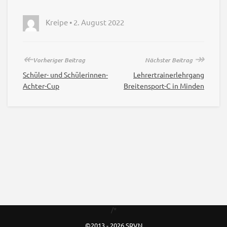
Kreipe • 2. August 2022
↞
↠
Vorheriger Beitrag
Nächster Beitrag
Schüler- und Schülerinnen-
Lehrertrainerlehrgang
Achter-Cup
Breitensport-C in Minden
/*
©2013 - 2026 SRVN