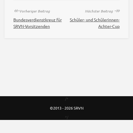
↞
↠
Vorheriger Beitrag
Nächster Beitrag
Bundesverdienstkreuz für
Schüler- und Schülerinnen-
SRVN-Vorsitzenden
Achter-Cup
/*
©2013 - 2026 SRVN
*/