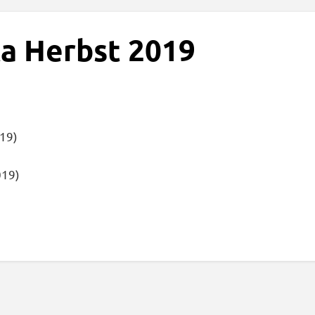
a Herbst 2019
019)
019)