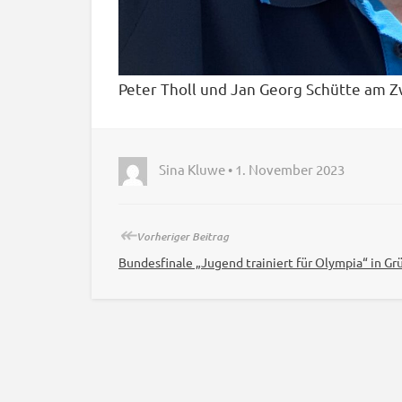
Peter Tholl und Jan Georg Schütte am 
Sina Kluwe • 1. November 2023
↞
Vorheriger Beitrag
Bundesfinale „Jugend trainiert für Olympia“ in Gr